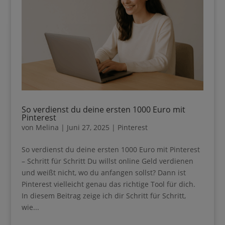
Gib hier deinen Vornamen an
Gib hier deine E-Mail-Adresse ein, um dich
anzumelden
So verdienst du deine ersten 1000 Euro mit
Pinterest
von
Melina
|
Juni 27, 2025
|
Pinterest
So verdienst du deine ersten 1000 Euro mit
Geben Sie bitte Ihre E-Mail-Adresse für die Anmeldung an, z. B.
Pinterest – Schritt für Schritt Du willst online Geld
abc@xyz.com.
verdienen und weißt nicht, wo du anfangen sollst?
Dann ist Pinterest vielleicht genau das richtige Tool
für dich. In diesem Beitrag zeige ich dir Schritt für
Schritt, wie...
Ich erhalte den Guide per E-Mail und
gelegentlich weitere hilfreiche Impulse & Ideen
für Online Business für Introvertierte. Die
« Ältere Einträge