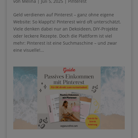
Business starten willst,
obwohl du introvertiert
Geld verdienen auf Pinterest – ganz ohne eigene
Website: So klappt’s! Pinterest wird oft
bist!
unterschätzt. Viele denken dabei nur an Dekoideen,
DIY-Projekte oder leckere Rezepte. Doch die
Plattform ist viel mehr: Pinterest ist eine
Suchmaschine – und zwar eine visuelle!...
Pinterest Guide