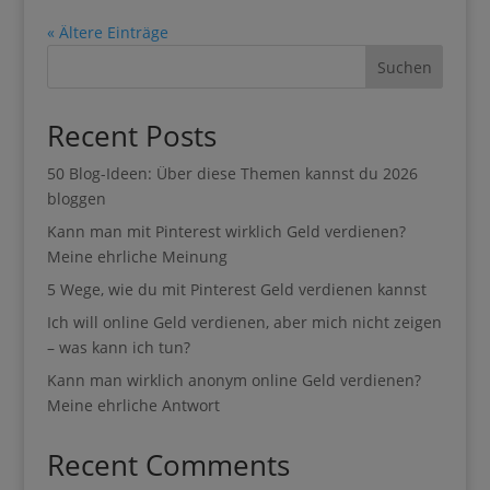
Datenschutzerklärung habe ich gelesen.
Suchen
Recent Posts
50 Blog-Ideen: Über diese Themen kannst du 2026
Sie können den Newsletter jederzeit über den Link in unserem
bloggen
Newsletter abbestellen.
Kann man mit Pinterest wirklich Geld verdienen?
Meine ehrliche Meinung
5 Wege, wie du mit Pinterest Geld verdienen kannst
Ich will online Geld verdienen, aber mich nicht
Wir verwenden Brevo als unsere Marketing-Plattform. Wenn
zeigen – was kann ich tun?
Sie das Formular ausfüllen und absenden, bestätigen Sie,
dass die von Ihnen angegebenen Informationen an Brevo
Kann man wirklich anonym online Geld verdienen?
zur Bearbeitung gemäß den
Nutzungsbedingungen
Meine ehrliche Antwort
übertragen werden
Recent Comments
Es sind keine Kommentare vorhanden.