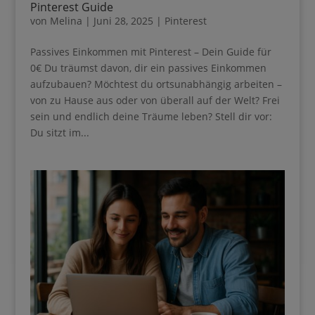
von
Melina
|
Juni 28, 2025
|
Pinterest
Passives Einkommen mit Pinterest – Dein Guide für
0€ Du träumst davon, dir ein passives Einkommen
aufzubauen? Möchtest du ortsunabhängig arbeiten
– von zu Hause aus oder von überall auf der Welt?
Frei sein und endlich deine Träume leben? Stell dir
Ihre Anmeldung konnte nicht gespeichert werden. Bitte
vor: Du sitzt im...
versuchen Sie es erneut.