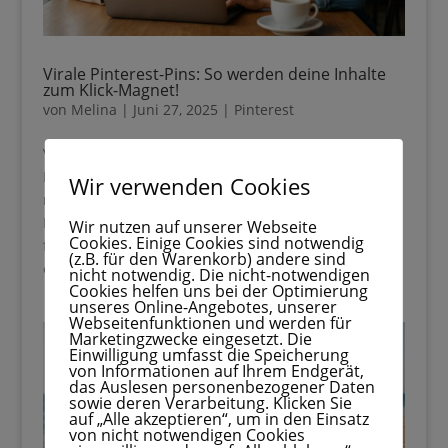
Virale Pinterest-Pins: So werden deine Inhalte
zum Klick-Magnet!
von
Melina
|
Juni 27, 2025
|
Pinterest
Virale Pinterest-Pins: So werden deine Inhalte zum
Klick-Magnet! Du wünschst dir, dass deine Pins
nicht nur schön aussehen, sondern wirklich viele
Wir verwenden Cookies
Ihre Anmeldung war erfolgreich.
Menschen erreichen? Dann ist dieser Beitrag genau
für dich! Denn virale Pins sind kein Zufall – sie
Wir nutzen auf unserer Webseite
Cookies. Einige Cookies sind notwendig
folgen einer klaren...
(z.B. für den Warenkorb) andere sind
Lade dir meinen Guide für 0€
nicht notwendig. Die nicht-notwendigen
Cookies helfen uns bei der Optimierung
runter, wenn du…
unseres Online-Angebotes, unserer
Webseitenfunktionen und werden für
• das Gefühl hast, dass ein klassischer Job nicht wirklich
Marketingzwecke eingesetzt. Die
zu deiner Persönlichkeit passt
Einwilligung umfasst die Speicherung
von Informationen auf Ihrem Endgerät,
das Auslesen personenbezogener Daten
• dir ein eigenes Online-Einkommen aufbauen möchtest,
sowie deren Verarbeitung. Klicken Sie
ohne ständig sichtbar sein zu müssen
auf „Alle akzeptieren“, um in den Einsatz
von nicht notwendigen Cookies